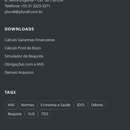
B. Santa Efigênia – CEP 30.150-224
Telefone: +55 31 3223-3371
plurall@plurall.com.br
DOWNLOADS
Cálculo Garantias Financeiras
Cálculo Pool de Risco
Simulador de Reajuste
Obrigações com a ANS
Demais Arquivos
TAGS
ANS
Normas
Economia e Saúde
IDSS
Odonto
Reajuste
SUS
TISS